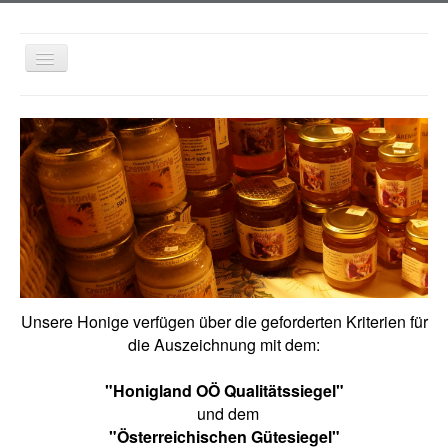
Navigation
an/aus
Home
IMKEREI
APARTMENT KÄRNTEN
APARTMENT OBERÖSTERREICH
KONTAKT
Unsere Honige verfügen über die geforderten Kriterien für
die Auszeichnung mit dem:
"Honigland OÖ Qualitätssiegel"
und dem
"Österreichischen Gütesiegel"